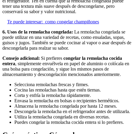
el refrigerador. Ten en cuenta que la remolacha congelada puede
tener una textura más suave después de descongelarse, pero
conservará su sabor y valor nutricional.
Te puede interesar:
como congelar champiñones
6. Usos de la remolacha congelada:
La remolacha congelada se
puede utilizar en una variedad de recetas, como ensaladas, sopas,
guisos y jugos. También se puede cocinar al vapor o asar después de
descongelarla para realzar su sabor.
Consejo adicional:
Si prefieres
congelar la remolacha cocida
entera
, simplemente envuélvela en papel de aluminio o colócala en
una bolsa para congelación, y sigue los mismos pasos de
almacenamiento y descongelación mencionados anteriormente.
Selecciona remolachas frescas y firmes.
Cocina las remolachas hasta que estén tiernas.
Corta y enfría la remolacha rápidamente.
Envasa la remolacha en bolsas o recipientes herméticos.
Almacena la remolacha congelada por hasta 12 meses.
Descongela la remolacha en el refrigerador antes de utilizarla.
Utiliza la remolacha congelada en diversas recetas.
Puedes congelar la remolacha cocida entera si lo prefieres.