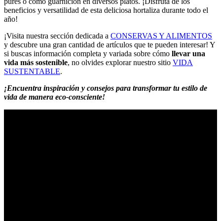
purés o como guarnición en diversos platos. ¡Disfruta de los
beneficios y versatilidad de esta deliciosa hortaliza durante todo el
año!
¡Visita nuestra sección dedicada a
CONSERVAS Y ALIMENTOS
y descubre una gran cantidad de artículos que te pueden interesar! Y
si buscas información completa y variada sobre cómo
llevar una
vida más sostenible
, no olvides explorar nuestro sitio
VIDA
SUSTENTABLE
.
¡Encuentra inspiración y consejos para transformar tu estilo de
vida de manera eco-consciente!