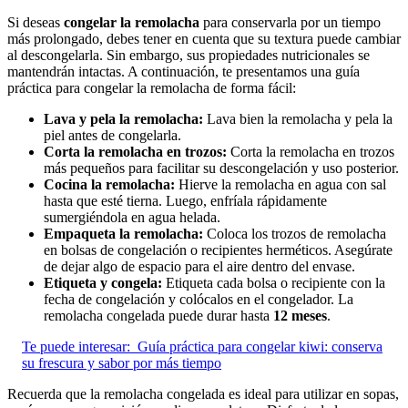
Si deseas
congelar la remolacha
para conservarla por un tiempo
más prolongado, debes tener en cuenta que su textura puede cambiar
al descongelarla. Sin embargo, sus propiedades nutricionales se
mantendrán intactas. A continuación, te presentamos una guía
práctica para congelar la remolacha de forma fácil:
Lava y pela la remolacha:
Lava bien la remolacha y pela la
piel antes de congelarla.
Corta la remolacha en trozos:
Corta la remolacha en trozos
más pequeños para facilitar su descongelación y uso posterior.
Cocina la remolacha:
Hierve la remolacha en agua con sal
hasta que esté tierna. Luego, enfríala rápidamente
sumergiéndola en agua helada.
Empaqueta la remolacha:
Coloca los trozos de remolacha
en bolsas de congelación o recipientes herméticos. Asegúrate
de dejar algo de espacio para el aire dentro del envase.
Etiqueta y congela:
Etiqueta cada bolsa o recipiente con la
fecha de congelación y colócalos en el congelador. La
remolacha congelada puede durar hasta
12 meses
.
Te puede interesar:
Guía práctica para congelar kiwi: conserva
su frescura y sabor por más tiempo
Recuerda que la remolacha congelada es ideal para utilizar en sopas,