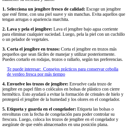
1. Selecciona un jengibre fresco de calidad:
Escoge un jengibre
que esté firme, con una piel suave y sin manchas. Evita aquellos que
tengan arrugas o apariencia marchita.
2. Lava y pela el jengibre:
Lava el jengibre bajo agua corriente
para eliminar cualquier suciedad. Luego, pela la piel con un cuchillo
o un pelador de vegetales.
3. Corta el jengibre en trozos:
Corta el jengibre en trozos más
pequeños que sean fáciles de manejar y utilizar posteriormente.
Puedes cortarlo en rodajas, trozos o rallarlo, según tus preferencias.
Te puede interesar:
Consejos prácticos para conservar cebolla
de verdeo fresca por más tiempo
4. Envuelve los trozos de jengibre:
Envuelve cada trozo de
jengibre en papel film o colócalos en bolsas de plástico con cierre
hermético. Esto ayudará a evitar la formación de cristales de hielo y
protegerá el jengibre de la humedad y los olores en el congelador.
5. Etiqueta y guarda en el congelador:
Etiqueta las bolsas o
envolturas con la fecha de congelación para poder controlar su
frescura. Luego, coloca los trozos de jengibre en el congelador y
asegúrate de que estén almacenados en una posición plana.