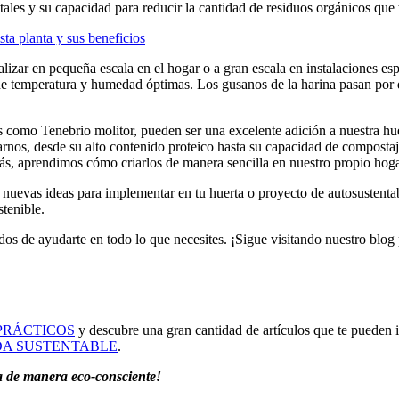
ales y su capacidad para reducir la cantidad de residuos orgánicos que 
ta planta y sus beneficios
alizar en pequeña escala en el hogar o a gran escala en instalaciones esp
e temperatura y humedad óptimas. Los gusanos de la harina pasan por di
omo Tenebrio molitor, pueden ser una excelente adición a nuestra huerta
arnos, desde su alto contenido proteico hasta su capacidad de compost
, aprendimos cómo criarlos de manera sencilla en nuestro propio hoga
 nuevas ideas para implementar en tu huerta o proyecto de autosustentab
tenible.
s de ayudarte en todo lo que necesites. ¡Sigue visitando nuestro blog p
PRÁCTICOS
y descubre una gran cantidad de artículos que te pueden 
DA SUSTENTABLE
.
da de manera eco-consciente!