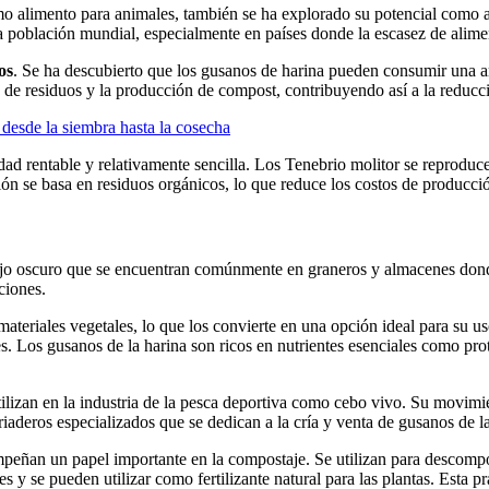
como alimento para animales, también se ha explorado su potencial como
 la población mundial, especialmente en países donde la escasez de alim
os
. Se ha descubierto que los gusanos de harina pueden consumir una a
o de residuos y la producción de compost, contribuyendo así a la reduc
 desde la siembra hasta la cosecha
dad rentable y relativamente sencilla. Los Tenebrio molitor se reprodu
n se basa en residuos orgánicos, lo que reduce los costos de producci
ajo oscuro que se encuentran comúnmente en graneros y almacenes dond
ciones.
materiales vegetales, lo que los convierte en una opción ideal para su u
s. Los gusanos de la harina son ricos en nutrientes esenciales como prot
ilizan en la industria de la pesca deportiva como cebo vivo. Su movimie
criaderos especializados que se dedican a la cría y venta de gusanos de l
sempeñan un papel importante en la compostaje. Se utilizan para descom
y se pueden utilizar como fertilizante natural para las plantas. Esta 