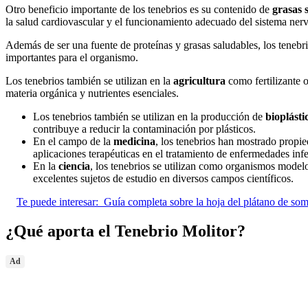
Otro beneficio importante de los tenebrios es su contenido de
grasas 
la salud cardiovascular y el funcionamiento adecuado del sistema nerv
Además de ser una fuente de proteínas y grasas saludables, los tenebr
importantes para el organismo.
Los tenebrios también se utilizan en la
agricultura
como fertilizante 
materia orgánica y nutrientes esenciales.
Los tenebrios también se utilizan en la producción de
bioplásti
contribuye a reducir la contaminación por plásticos.
En el campo de la
medicina
, los tenebrios han mostrado propie
aplicaciones terapéuticas en el tratamiento de enfermedades infe
En la
ciencia
, los tenebrios se utilizan como organismos modelo
excelentes sujetos de estudio en diversos campos científicos.
Te puede interesar:
Guía completa sobre la hoja del plátano de som
¿Qué aporta el Tenebrio Molitor?
Ad