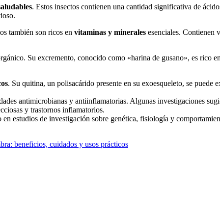
saludables
. Estos insectos contienen una cantidad significativa de ácid
ioso.
ios también son ricos en
vitaminas y minerales
esenciales. Contienen vi
orgánico. Su excremento, conocido como «harina de gusano», es rico en 
cos
. Su quitina, un polisacárido presente en su exoesqueleto, se puede ex
dades antimicrobianas y antiinflamatorias. Algunas investigaciones sugi
cciosas y trastornos inflamatorios.
 en estudios de investigación sobre genética, fisiología y comportamient
bra: beneficios, cuidados y usos prácticos