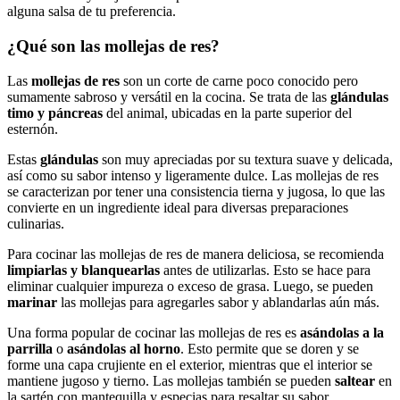
alguna salsa de tu preferencia.
¿Qué son las mollejas de res?
Las
mollejas de res
son un corte de carne poco conocido pero
sumamente sabroso y versátil en la cocina. Se trata de las
glándulas
timo y páncreas
del animal, ubicadas en la parte superior del
esternón.
Estas
glándulas
son muy apreciadas por su textura suave y delicada,
así como su sabor intenso y ligeramente dulce. Las mollejas de res
se caracterizan por tener una consistencia tierna y jugosa, lo que las
convierte en un ingrediente ideal para diversas preparaciones
culinarias.
Para cocinar las mollejas de res de manera deliciosa, se recomienda
limpiarlas y blanquearlas
antes de utilizarlas. Esto se hace para
eliminar cualquier impureza o exceso de grasa. Luego, se pueden
marinar
las mollejas para agregarles sabor y ablandarlas aún más.
Una forma popular de cocinar las mollejas de res es
asándolas a la
parrilla
o
asándolas al horno
. Esto permite que se doren y se
forme una capa crujiente en el exterior, mientras que el interior se
mantiene jugoso y tierno. Las mollejas también se pueden
saltear
en
la sartén con mantequilla y especias para resaltar su sabor.