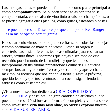
Las mollejas de res se pueden disfrutar tanto como
plato principal
o
como
acompañamiento
. Se pueden servir solas con una salsa
complementaria, como salsa de vino tinto o salsa de champiñones, o
se pueden agregar a otros platillos, como guisos, estofados o pastas.
Te puede interesar:
Descubre por qué criar pollos Red Ranger
es la mejor opción para tu granja
En este artículo vimos todo lo que necesitas saber sobre las mollejas
y cómo cocinarlas de manera deliciosa. Desde su origen y
características hasta diferentes técnicas culinarias para resaltar su
sabor y textura única. Esperamos que hayas disfrutado de este
recorrido por el mundo de las mollejas y que te animes a
incorporarlas en tus futuras preparaciones culinarias. Recuerda
siempre buscar ingredientes frescos y de calidad, y aprovechar al
máximo los recursos que nos brinda la tierra. ¡Hasta la próxima,
querido lector, y que tus aventuras en la cocina sigan siendo tan
sabrosas como sustentables!
¡Visita nuestra sección dedicada a
CRÍA DE POLLOS Y
AVICULTURA
y descubre una gran cantidad de artículos que te
pueden interesar! Y si buscas información completa y variada sobre
cómo
llevar una vida más sostenible
, no olvides explorar nuestro
sitio
VIDA SUSTENTABLE
.