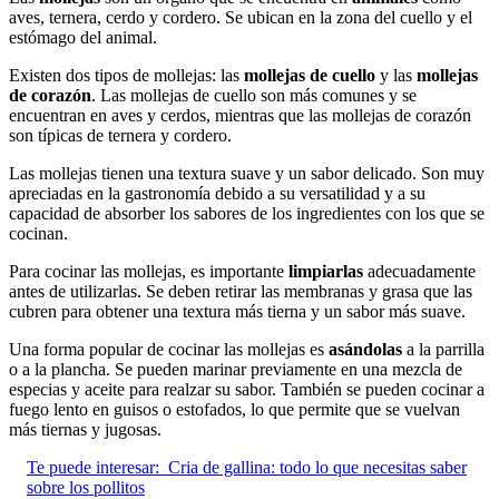
aves, ternera, cerdo y cordero. Se ubican en la zona del cuello y el
estómago del animal.
Existen dos tipos de mollejas: las
mollejas de cuello
y las
mollejas
de corazón
. Las mollejas de cuello son más comunes y se
encuentran en aves y cerdos, mientras que las mollejas de corazón
son típicas de ternera y cordero.
Las mollejas tienen una textura suave y un sabor delicado. Son muy
apreciadas en la gastronomía debido a su versatilidad y a su
capacidad de absorber los sabores de los ingredientes con los que se
cocinan.
Para cocinar las mollejas, es importante
limpiarlas
adecuadamente
antes de utilizarlas. Se deben retirar las membranas y grasa que las
cubren para obtener una textura más tierna y un sabor más suave.
Una forma popular de cocinar las mollejas es
asándolas
a la parrilla
o a la plancha. Se pueden marinar previamente en una mezcla de
especias y aceite para realzar su sabor. También se pueden cocinar a
fuego lento en guisos o estofados, lo que permite que se vuelvan
más tiernas y jugosas.
Te puede interesar:
Cria de gallina: todo lo que necesitas saber
sobre los pollitos