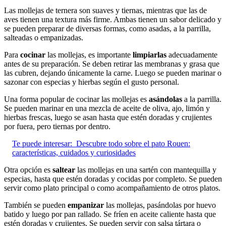
Las mollejas de ternera son suaves y tiernas, mientras que las de
aves tienen una textura más firme. Ambas tienen un sabor delicado y
se pueden preparar de diversas formas, como asadas, a la parrilla,
salteadas o empanizadas.
Para
cocinar
las mollejas, es importante
limpiarlas
adecuadamente
antes de su preparación. Se deben retirar las membranas y grasa que
las cubren, dejando únicamente la carne. Luego se pueden marinar o
sazonar con especias y hierbas según el gusto personal.
Una forma popular de cocinar las mollejas es
asándolas
a la parrilla.
Se pueden marinar en una mezcla de aceite de oliva, ajo, limón y
hierbas frescas, luego se asan hasta que estén doradas y crujientes
por fuera, pero tiernas por dentro.
Te puede interesar:
Descubre todo sobre el pato Rouen:
características, cuidados y curiosidades
Otra opción es
saltear
las mollejas en una sartén con mantequilla y
especias, hasta que estén doradas y cocidas por completo. Se pueden
servir como plato principal o como acompañamiento de otros platos.
También se pueden
empanizar
las mollejas, pasándolas por huevo
batido y luego por pan rallado. Se fríen en aceite caliente hasta que
estén doradas y crujientes. Se pueden servir con salsa tártara o