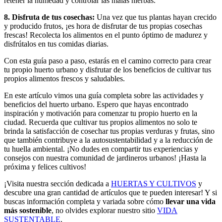
retener la humedad y controlar las malas hierbas.
8. Disfruta de tus cosechas:
Una vez que tus plantas hayan crecido
y producido frutos, ¡es hora de disfrutar de tus propias cosechas
frescas! Recolecta los alimentos en el punto óptimo de madurez y
disfrútalos en tus comidas diarias.
Con esta guía paso a paso, estarás en el camino correcto para crear
tu propio huerto urbano y disfrutar de los beneficios de cultivar tus
propios alimentos frescos y saludables.
En este artículo vimos una guía completa sobre las actividades y
beneficios del huerto urbano. Espero que hayas encontrado
inspiración y motivación para comenzar tu propio huerto en la
ciudad. Recuerda que cultivar tus propios alimentos no solo te
brinda la satisfacción de cosechar tus propias verduras y frutas, sino
que también contribuye a la autosustentabilidad y a la reducción de
tu huella ambiental. ¡No dudes en compartir tus experiencias y
consejos con nuestra comunidad de jardineros urbanos! ¡Hasta la
próxima y felices cultivos!
¡Visita nuestra sección dedicada a
HUERTAS Y CULTIVOS
y
descubre una gran cantidad de artículos que te pueden interesar! Y si
buscas información completa y variada sobre cómo
llevar una vida
más sostenible
, no olvides explorar nuestro sitio
VIDA
SUSTENTABLE
.