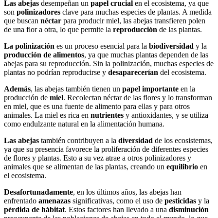
Las abejas
desempeñan un
papel crucial
en el ecosistema, ya que
son
polinizadores
clave para muchas especies de plantas. A medida
que buscan
néctar
para producir miel, las abejas transfieren polen
de una flor a otra, lo que permite la
reproducción
de las plantas.
La polinización
es un proceso esencial para la
biodiversidad
y la
producción de alimentos
, ya que muchas plantas dependen de las
abejas para su reproducción. Sin la polinización, muchas especies de
plantas no podrían reproducirse y
desaparecerían
del ecosistema.
Además
, las abejas también tienen un
papel importante
en la
producción de
miel
. Recolectan néctar de las flores y lo transforman
en miel, que es una fuente de alimento para ellas y para otros
animales. La miel es rica en
nutrientes
y antioxidantes, y se utiliza
como endulzante natural en la alimentación humana.
Las abejas
también contribuyen a la
diversidad
de los ecosistemas,
ya que su presencia favorece la proliferación de diferentes especies
de flores y plantas. Esto a su vez atrae a otros polinizadores y
animales que se alimentan de las plantas, creando un
equilibrio
en
el ecosistema.
Desafortunadamente
, en los últimos años, las abejas han
enfrentado
amenazas
significativas, como el uso de
pesticidas
y la
pérdida de hábitat
. Estos factores han llevado a una
disminución