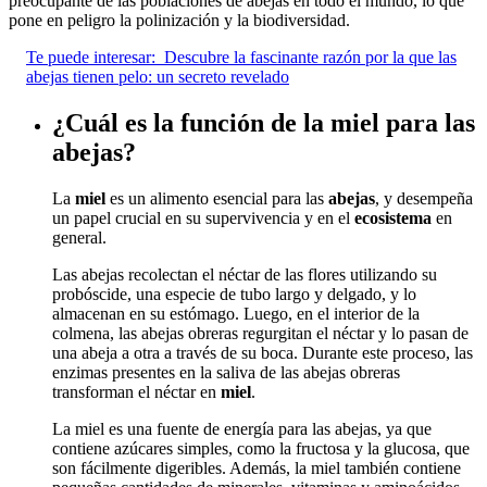
preocupante de las poblaciones de abejas en todo el mundo, lo que
pone en peligro la polinización y la biodiversidad.
Te puede interesar:
Descubre la fascinante razón por la que las
abejas tienen pelo: un secreto revelado
¿Cuál es la función de la miel para las
abejas?
La
miel
es un alimento esencial para las
abejas
, y desempeña
un papel crucial en su supervivencia y en el
ecosistema
en
general.
Las abejas recolectan el néctar de las flores utilizando su
probóscide, una especie de tubo largo y delgado, y lo
almacenan en su estómago. Luego, en el interior de la
colmena, las abejas obreras regurgitan el néctar y lo pasan de
una abeja a otra a través de su boca. Durante este proceso, las
enzimas presentes en la saliva de las abejas obreras
transforman el néctar en
miel
.
La miel es una fuente de energía para las abejas, ya que
contiene azúcares simples, como la fructosa y la glucosa, que
son fácilmente digeribles. Además, la miel también contiene