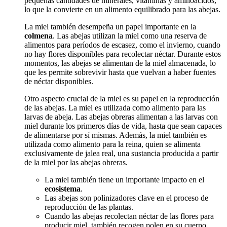
pequeñas cantidades de minerales, vitaminas y aminoácidos,
lo que la convierte en un alimento equilibrado para las abejas.
La miel también desempeña un papel importante en la
colmena
. Las abejas utilizan la miel como una reserva de
alimentos para períodos de escasez, como el invierno, cuando
no hay flores disponibles para recolectar néctar. Durante estos
momentos, las abejas se alimentan de la miel almacenada, lo
que les permite sobrevivir hasta que vuelvan a haber fuentes
de néctar disponibles.
Otro aspecto crucial de la miel es su papel en la reproducción
de las abejas. La miel es utilizada como alimento para las
larvas de abeja. Las abejas obreras alimentan a las larvas con
miel durante los primeros días de vida, hasta que sean capaces
de alimentarse por sí mismas. Además, la miel también es
utilizada como alimento para la reina, quien se alimenta
exclusivamente de jalea real, una sustancia producida a partir
de la miel por las abejas obreras.
La miel también tiene un importante impacto en el
ecosistema
.
Las abejas son polinizadores clave en el proceso de
reproducción de las plantas.
Cuando las abejas recolectan néctar de las flores para
producir miel, también recogen polen en su cuerpo.