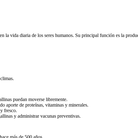
 la vida diaria de los seres humanos. Su principal función es la produ
 climas.
allinas puedan moverse libremente.
o aporte de proteínas, vitaminas y minerales.
y fresco.
gallinas y administrar vacunas preventivas.
e hace más de 500 años.