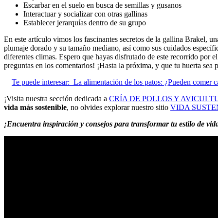
Escarbar en el suelo en busca de semillas y gusanos
Interactuar y socializar con otras gallinas
Establecer jerarquías dentro de su grupo
En este artículo vimos los fascinantes secretos de la gallina Brakel, u
plumaje dorado y su tamaño mediano, así como sus cuidados específico
diferentes climas. Espero que hayas disfrutado de este recorrido por e
preguntas en los comentarios! ¡Hasta la próxima, y que tu huerta sea p
Te puede interesar:
La alimentación de los patos: ¿Pueden comer c
¡Visita nuestra sección dedicada a
CRÍA DE POLLOS Y AVICULT
vida más sostenible
, no olvides explorar nuestro sitio
VIDA SUST
¡Encuentra inspiración y consejos para transformar tu estilo de vi