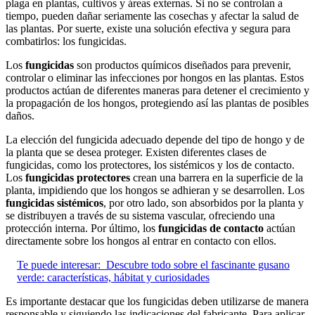
plaga en plantas, cultivos y áreas externas. Si no se controlan a
tiempo, pueden dañar seriamente las cosechas y afectar la salud de
las plantas. Por suerte, existe una solución efectiva y segura para
combatirlos: los fungicidas.
Los
fungicidas
son productos químicos diseñados para prevenir,
controlar o eliminar las infecciones por hongos en las plantas. Estos
productos actúan de diferentes maneras para detener el crecimiento y
la propagación de los hongos, protegiendo así las plantas de posibles
daños.
La elección del fungicida adecuado depende del tipo de hongo y de
la planta que se desea proteger. Existen diferentes clases de
fungicidas, como los protectores, los sistémicos y los de contacto.
Los
fungicidas protectores
crean una barrera en la superficie de la
planta, impidiendo que los hongos se adhieran y se desarrollen. Los
fungicidas sistémicos
, por otro lado, son absorbidos por la planta y
se distribuyen a través de su sistema vascular, ofreciendo una
protección interna. Por último, los
fungicidas de contacto
actúan
directamente sobre los hongos al entrar en contacto con ellos.
Te puede interesar:
Descubre todo sobre el fascinante gusano
verde: características, hábitat y curiosidades
Es importante destacar que los fungicidas deben utilizarse de manera
responsable y siguiendo las indicaciones del fabricante. Para aplicar