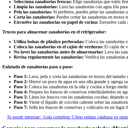
Selecciona zanahorias frescas:
Elige zanahorias que estén fir
Limpia las zanahorias:
Lava las zanahorias con agua fría para e
Pela las zanahorias:
Si prefieres, puedes pelar las zanahorias 
Corta las zanahorias:
Puedes cortar las zanahorias en trozos 
Envuelve las zanahorias en papel de cocina:
Envuelve cada z
Trucos para almacenar zanahorias en el refrigerador:
Utiliza bolsas de plástico perforadas:
Coloca las zanahorias en
Coloca las zanahorias en el cajón de verduras:
El cajón de ve
No laves las zanahorias antes de almacenarlas:
Lava las zana
Revisa regularmente las zanahorias:
Verifica las zanahorias 
Enlatado de zanahorias paso a paso:
Paso 1:
Lava, pela y corta las zanahorias en trozos del tamaño 
Paso 2:
Hierve un poco de agua en una olla grande y agrega sal
Paso 3:
Coloca las zanahorias en la olla y cocina a fuego medi
Paso 4:
Prepara los frascos de conservas esterilizándolos en ag
Paso 5:
Llena los frascos con las zanahorias cocidas, dejando un
Paso 6:
Vierte el líquido de cocción caliente sobre las zanahori
Paso 7:
Sella los frascos de conservas y colócalos en un lugar 
Te puede interesar:
Guía completa: Cómo enlatar calabaza en simp