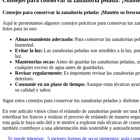
Consejos para conservar la zanahoria pelada: ¡Manté
Consejos para conservar la zanahoria pelada: ¡Mantén su frescu
Aquí te presentamos algunos consejos prácticos para conservar tus za
listos para su uso:
Almacenamiento adecuado:
Para conservar las zanahorias pel
humedad.
Evitar la luz:
Las zanahorias peladas son sensibles a la luz, po
luz.
Mantenerlas secas:
Antes de guardar las zanahorias peladas, 
cualquier exceso de agua antes de guardarlas.
Revisar regularmente:
Es importante revisar las zanahorias p
deterioro.
Consumir en un plazo de tiempo:
Aunque estas técnicas ayuda
su calidad y sabor.
Sigue estos consejos para conservar tus zanahorias peladas y disfrutar
En este artículo vimos cómo el enlatado de zanahorias puede ser una 
esterilizar los frascos y realizar el proceso de enlatado de manera s
esta guía te haya sido útil y te motive a explorar más técnicas de con
también contribuye a una alimentación más sostenible y autosuficiente
Te puede interesar:
5 mejores formas de secar pimientos: guía com