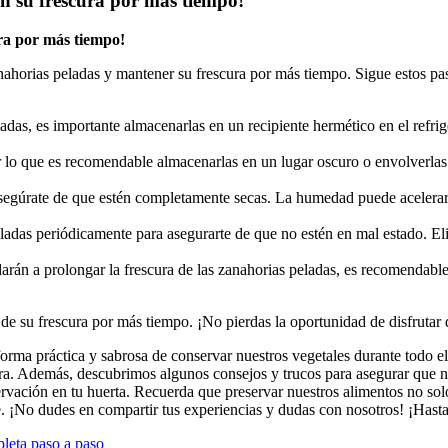
n su frescura por más tiempo!
ra por más tiempo!
nahorias peladas y mantener su frescura por más tiempo. Sigue estos pas
adas, es importante almacenarlas en un recipiente hermético en el refrig
r lo que es recomendable almacenarlas en un lugar oscuro o envolverlas 
asegúrate de que estén completamente secas. La humedad puede acelerar 
eladas periódicamente para asegurarte de que no estén en mal estado. El
rán a prolongar la frescura de las zanahorias peladas, es recomendable
 de su frescura por más tiempo. ¡No pierdas la oportunidad de disfrutar 
forma práctica y sabrosa de conservar nuestros vegetales durante todo 
egura. Además, descubrimos algunos consejos y trucos para asegurar que
servación en tu huerta. Recuerda que preservar nuestros alimentos no so
. ¡No dudes en compartir tus experiencias y dudas con nosotros! ¡Hasta 
pleta paso a paso