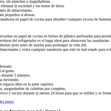
mes, sin manchas o magulladuras.
liminar la suciedad y los restos de tierra.
antes de almacenarlas.
más pequeños si deseas.
anahoria en papel de cocina para absorber cualquier exceso de humed
vueltas en papel de cocina en bolsas de plástico perforadas para permitir
rduras del refrigerador es el lugar ideal para almacenar las zanahorias.
horias justo antes de usarlas para prolongar su vida útil.
almacenadas y retira cualquier zanahoria que esté en mal estado para evi
deseado.
 al gusto.
o durante 5 minutos.
ua hirviendo.
 espacio libre en la parte superior.
as, asegurándote de cubrirlas por completo.
fresco y oscuro durante al menos 24 horas para que se enfríen y se forme
les pasos