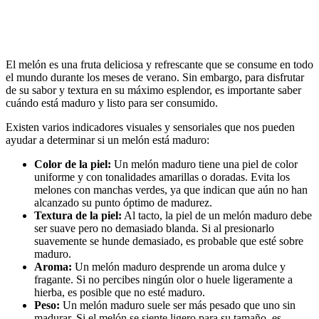
El melón es una fruta deliciosa y refrescante que se consume en todo
el mundo durante los meses de verano. Sin embargo, para disfrutar
de su sabor y textura en su máximo esplendor, es importante saber
cuándo está maduro y listo para ser consumido.
Existen varios indicadores visuales y sensoriales que nos pueden
ayudar a determinar si un melón está maduro:
Color de la piel:
Un melón maduro tiene una piel de color
uniforme y con tonalidades amarillas o doradas. Evita los
melones con manchas verdes, ya que indican que aún no han
alcanzado su punto óptimo de madurez.
Textura de la piel:
Al tacto, la piel de un melón maduro debe
ser suave pero no demasiado blanda. Si al presionarlo
suavemente se hunde demasiado, es probable que esté sobre
maduro.
Aroma:
Un melón maduro desprende un aroma dulce y
fragante. Si no percibes ningún olor o huele ligeramente a
hierba, es posible que no esté maduro.
Peso:
Un melón maduro suele ser más pesado que uno sin
madurar. Si el melón se siente ligero para su tamaño, es