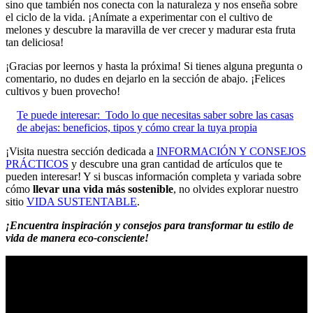
sino que también nos conecta con la naturaleza y nos enseña sobre
el ciclo de la vida. ¡Anímate a experimentar con el cultivo de
melones y descubre la maravilla de ver crecer y madurar esta fruta
tan deliciosa!
¡Gracias por leernos y hasta la próxima! Si tienes alguna pregunta o
comentario, no dudes en dejarlo en la sección de abajo. ¡Felices
cultivos y buen provecho!
Te puede interesar:
Todo lo que necesitas saber sobre las casas
de abejas: beneficios, tipos y cómo crear la tuya propia
¡Visita nuestra sección dedicada a
INFORMACIÓN Y CONSEJOS
PRÁCTICOS
y descubre una gran cantidad de artículos que te
pueden interesar! Y si buscas información completa y variada sobre
cómo
llevar una vida más sostenible
, no olvides explorar nuestro
sitio
VIDA SUSTENTABLE
.
¡Encuentra inspiración y consejos para transformar tu estilo de
vida de manera eco-consciente!