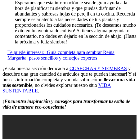
Esperamos que esta información te sea de gran ayuda a la
hora de planificar tu siembra y que puedas disfrutar de
abundantes y sabrosas hojas de perejil en tu cocina. Recuerda
siempre estar atento a las necesidades de tus plantas y
proporcionarles los cuidados necesarios. ¡Te deseamos mucho
éxito en tu aventura de cultivo! Si tienes alguna pregunta o
comentario, no dudes en dejarlo en la sección de abajo. ¡Hasta
la próxima y feliz siembra!
Te puede interesar:
Guía completa para sembrar Reina
Margarita: pasos sencillos y consejos expertos
¡Visita nuestra sección dedicada a
COSECHAS Y SIEMBRAS
y
descubre una gran cantidad de artículos que te pueden interesar! Y si
buscas información completa y variada sobre cómo
llevar una vida
más sostenible
, no olvides explorar nuestro sitio
VIDA
SUSTENTABLE
.
¡Encuentra inspiración y consejos para transformar tu estilo de
vida de manera eco-consciente!