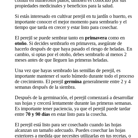
común en numerosos platos, también es conocido por sus
propiedades medicinales y beneficios para la salud.
Si estás interesado en cultivar perejil en tu jardín o huerto, es
importante conocer el mejor momento para sembrarlo y el
tiempo que tarda en crecer y estar listo para cosechar.
El perejil se puede sembrar tanto en
primavera
como en
otoño
. Si decides sembrarlo en primavera, asegúrate de
hacerlo después de que haya pasado el riesgo de heladas. En
cambio, si optas por el otoño, debes sembrarlo al menos 2
meses antes de que lleguen las primeras heladas.
Una vez que hayas sembrado las semillas de perejil, es
importante mantener el suelo húmedo durante todo el proceso
de crecimiento. El perejil
germina
generalmente entre 2 y 4
semanas después de la siembra.
Después de la germinación, el perejil comenzará a desarrollar
sus hojas y crecerá lentamente durante las primeras semanas.
Es importante tener paciencia, ya que el perejil puede tardar
entre
70 y 90 días
en estar listo para la cosecha.
El perejil está listo para ser cosechado cuando las hojas
alcanzan un tamaño adecuado. Puedes cosechar las hojas
exteriores a medida que necesites utilizarlas en tus recetas, o