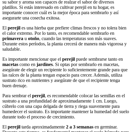
su sabor y aroma son capaces de realzar el sabor de diversos
platillos. Si estás interesado en cultivar perejil en tu hogar, es
importante conocer cuál es la mejor época para sembrarlo y así
asegurarte una cosecha exitosa.
El
perejil
es una hierba que prefiere climas frescos y no tolera bien
el calor extremo. Por lo tanto, es recomendable sembrarlo en
primavera
u
otoño
, cuando las temperaturas son más suaves.
Durante estos períodos, la planta crecerá de manera más vigorosa y
saludable.
Es importante mencionar que el
perejil
puede sembrarse tanto en
macetas
como en
jardines
. Si optas por sembrarlo en macetas,
asegúrate de elegir un recipiente lo suficientemente grande para que
las raíces de la planta tengan espacio para crecer. Además, utiliza
sustrato rico en nutrientes y asegúrate de que el recipiente tenga
buen drenaje.
Para sembrar el
perejil
, es recomendable colocar las semillas en el
sustrato a una profundidad de aproximadamente 1 cm. Luego,
cúbrelo con una capa delgada de tierra y riega suavemente para
humedecer el sustrato. Es importante mantener la humedad del suelo
durante todo el proceso de crecimiento.
El
perejil
tarda aproximadamente
2 a 3 semanas
en germinar.