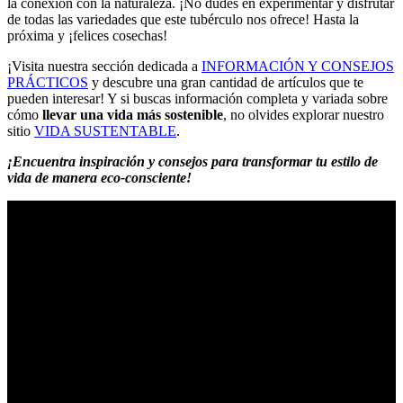
la conexión con la naturaleza. ¡No dudes en experimentar y disfrutar
de todas las variedades que este tubérculo nos ofrece! Hasta la
próxima y ¡felices cosechas!
¡Visita nuestra sección dedicada a
INFORMACIÓN Y CONSEJOS
PRÁCTICOS
y descubre una gran cantidad de artículos que te
pueden interesar! Y si buscas información completa y variada sobre
cómo
llevar una vida más sostenible
, no olvides explorar nuestro
sitio
VIDA SUSTENTABLE
.
¡Encuentra inspiración y consejos para transformar tu estilo de
vida de manera eco-consciente!