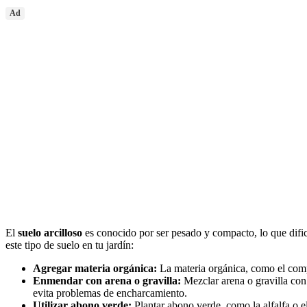
Ad
El
suelo arcilloso
es conocido por ser pesado y compacto, lo que dific
este tipo de suelo en tu jardín:
Agregar materia orgánica:
La materia orgánica, como el compo
Enmendar con arena o gravilla:
Mezclar arena o gravilla con 
evita problemas de encharcamiento.
Utilizar abono verde:
Plantar abono verde, como la alfalfa o el