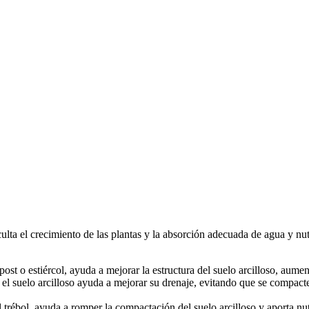
ulta el crecimiento de las plantas y la absorción adecuada de agua y nu
st o estiércol, ayuda a mejorar la estructura del suelo arcilloso, aume
el suelo arcilloso ayuda a mejorar su drenaje, evitando que se compacte 
 trébol, ayuda a romper la compactación del suelo arcilloso y aporta nut