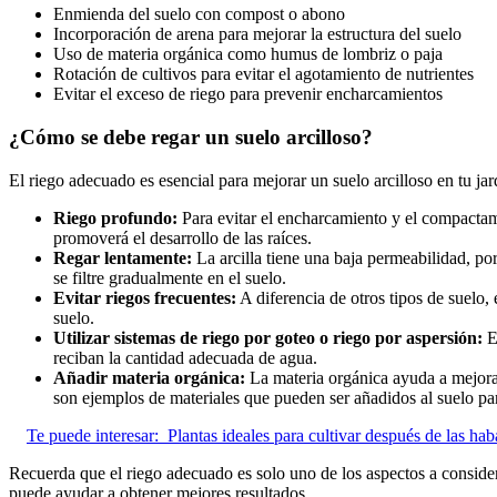
Enmienda del suelo con compost o abono
Incorporación de arena para mejorar la estructura del suelo
Uso de materia orgánica como humus de lombriz o paja
Rotación de cultivos para evitar el agotamiento de nutrientes
Evitar el exceso de riego para prevenir encharcamientos
¿Cómo se debe regar un suelo arcilloso?
El riego adecuado es esencial para mejorar un suelo arcilloso en tu ja
Riego profundo:
Para evitar el encharcamiento y el compactami
promoverá el desarrollo de las raíces.
Regar lentamente:
La arcilla tiene una baja permeabilidad, por
se filtre gradualmente en el suelo.
Evitar riegos frecuentes:
A diferencia de otros tipos de suelo, 
suelo.
Utilizar sistemas de riego por goteo o riego por aspersión:
Es
reciban la cantidad adecuada de agua.
Añadir materia orgánica:
La materia orgánica ayuda a mejorar
son ejemplos de materiales que pueden ser añadidos al suelo pa
Te puede interesar:
Plantas ideales para cultivar después de las ha
Recuerda que el riego adecuado es solo uno de los aspectos a considera
puede ayudar a obtener mejores resultados.