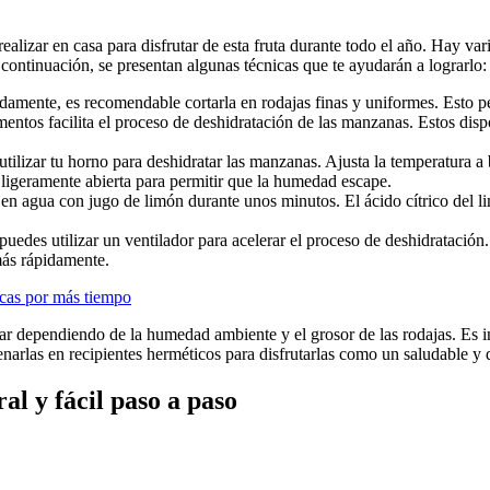
alizar en casa para disfrutar de esta fruta durante todo el año. Hay var
ontinuación, se presentan algunas técnicas que te ayudarán a lograrlo:
amente, es recomendable cortarla en rodajas finas y uniformes. Esto pe
entos facilita el proceso de deshidratación de las manzanas. Estos dispo
tilizar tu horno para deshidratar las manzanas. Ajusta la temperatura a
ligeramente abierta para permitir que la humedad escape.
en agua con jugo de limón durante unos minutos. El ácido cítrico del l
 puedes utilizar un ventilador para acelerar el proceso de deshidratació
más rápidamente.
scas por más tiempo
r dependiendo de la humedad ambiente y el grosor de las rodajas. Es i
narlas en recipientes herméticos para disfrutarlas como un saludable y
l y fácil paso a paso