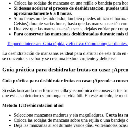
Coloca las rodajas de manzana en una rejilla o bandeja para hor
Si deseas acelerar el proceso de deshidratación, puedes uti
aproximadamente 6 a 8 horas.
Si no tienes un deshidratador, también puedes utilizar el horn
Celsius) durante varias horas, hasta que las manzanas estén co
Una vez que las manzanas estén secas, déjalas enfriar por comp
Para conservar las manzanas deshidratadas durante más tiem
Te puede interesar:
Guía rápida y efectiva: Cómo congelar dientes 
La deshidratación de manzanas es ideal para disfrutar de esta fruta e
se concentra su sabor y se crea una textura crujiente y deliciosa.
Guía práctica para deshidratar frutas en casa: ¡Apren
Guía práctica para deshidratar frutas en casa: ¡Aprende a conser
Si estás buscando una forma sencilla y económica de conservar tus frut
que evita su deterioro y prolonga su vida útil. En este artículo, te m
Método 1: Deshidratación al sol
Selecciona manzanas maduras y sin magulladuras.
Corta las m
Coloca las rodajas de manzana sobre una rejilla o una bandeja 
Deja las manzanas al sol durante varios días, volteándolas oc