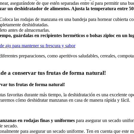
near, asegurándote de que estén separadas entre sí para permitir una bue
lizar un deshidratador de alimentos. Ajusta la temperatura entre 5
o. Coloca las rodajas de manzana en una bandeja para hornear cubierta c
mpletamente deshidratadas.
leto antes de almacenarlas.
po, guárdalas en recipientes herméticos o bolsas ziploc en un lug
de ajo para mantener su frescura y sabor
n diferentes preparaciones, como aperitivos saludables, cereales, compo
de a conservar tus frutas de forma natural!
var tus frutas de forma natural!
as favoritas durante más tiempo, la deshidratación es una excelente opci
ostraremos cómo deshidratar manzanas en casa de manera rápida y fácil.
anzanas en rodajas finas y uniformes
para asegurar un secado unifo
de secado.
asionalmente para asegurar un secado uniforme. Ten en cuenta que este