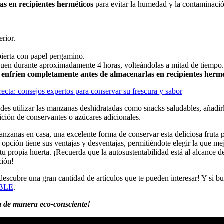
as en recipientes herméticos
para evitar la humedad y la contaminació
rior.
ierta con papel pergamino.
equen durante aproximadamente 4 horas, volteándolas a mitad de tiempo.
 enfríen completamente antes de almacenarlas en recipientes hermé
recta: consejos expertos para conservar su frescura y sabor
 utilizar las manzanas deshidratadas como snacks saludables, añadirlas
adición de conservantes o azúcares adicionales.
manzanas en casa, una excelente forma de conservar esta deliciosa frut
a opción tiene sus ventajas y desventajas, permitiéndote elegir la que m
 tu propia huerta. ¡Recuerda que la autosustentabilidad está al alcance d
ción!
descubre una gran cantidad de artículos que te pueden interesar! Y si 
BLE
.
da de manera eco-consciente!