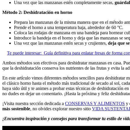
Una vez que las manzanas estén completamente secas,
guárdal
Método 2: Deshidratación en horno
Prepara las manzanas de la misma manera que en el método ante
Prende el horno a una temperatura baja, alrededor de 60 °C.
Coloca las rodajas de manzana en una bandeja para hornear cub
Introduce la bandeja en el horno y deja que las manzanas se s
Una vez que las manzanas estén secas y crujientes,
deja que se
Te puede interesar:
Guía definitiva para enlatar fresas de forma cor
Ambos métodos son efectivos para deshidratar manzanas en casa. Puedes
que la deshidratación conserva los nutrientes de las frutas y evita la 
En este artículo vimos diferentes métodos sencillos para deshidratar 
el clásico horno hasta el método más tradicional de secado al sol, cad
haya sido útil y te animes a probar estas técnicas de deshidratación en
no dudes en dejar un comentario. ¡Hasta la próxima y feliz deshidrata
¡Visita nuestra sección dedicada a
CONSERVAS Y ALIMENTOS
y 
más sostenible
, no olvides explorar nuestro sitio
VIDA SUSTENTA
¡Encuentra inspiración y consejos para transformar tu estilo de vi