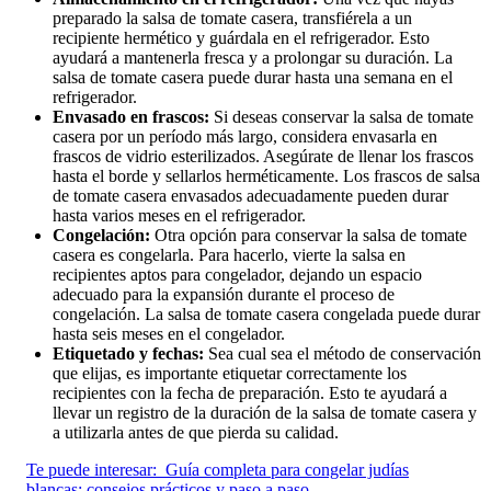
preparado la salsa de tomate casera, transfiérela a un
recipiente hermético y guárdala en el refrigerador. Esto
ayudará a mantenerla fresca y a prolongar su duración. La
salsa de tomate casera puede durar hasta una semana en el
refrigerador.
Envasado en frascos:
Si deseas conservar la salsa de tomate
casera por un período más largo, considera envasarla en
frascos de vidrio esterilizados. Asegúrate de llenar los frascos
hasta el borde y sellarlos herméticamente. Los frascos de salsa
de tomate casera envasados adecuadamente pueden durar
hasta varios meses en el refrigerador.
Congelación:
Otra opción para conservar la salsa de tomate
casera es congelarla. Para hacerlo, vierte la salsa en
recipientes aptos para congelador, dejando un espacio
adecuado para la expansión durante el proceso de
congelación. La salsa de tomate casera congelada puede durar
hasta seis meses en el congelador.
Etiquetado y fechas:
Sea cual sea el método de conservación
que elijas, es importante etiquetar correctamente los
recipientes con la fecha de preparación. Esto te ayudará a
llevar un registro de la duración de la salsa de tomate casera y
a utilizarla antes de que pierda su calidad.
Te puede interesar:
Guía completa para congelar judías
blancas: consejos prácticos y paso a paso