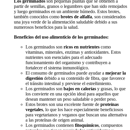
Los germinados
son pequeñas plantas que se obtienen a
partir de semillas, granos o legumbres que han sido remojados
y luego germinados en un ambiente húmedo. Estos brotes,
también conocidos como
brotes de alfalfa
, son considerados
una joya verde de la alimentación saludable debido a sus
numerosos beneficios para la salud.
Beneficios del uso alimenticio de los germinados:
Los germinados son
ricos en nutrientes
como
vitaminas, minerales, enzimas y antioxidantes. Estos
nutrientes son esenciales para el adecuado
funcionamiento del organismo y contribuyen a
fortalecer el sistema inmunológico.
El consumo de germinados puede ayudar a
mejorar la
digestión
debido a su contenido de fibra, que favorece
el tránsito intestinal y previene el estreñimiento.
Los germinados son
bajos en calorías
y grasas, lo que
los convierte en una opción ideal para aquellos que
desean mantener un peso saludable o perder peso.
Estos brotes son una excelente fuente de
proteínas
vegetales
, lo que los hace especialmente beneficiosos
para vegetarianos y veganos que buscan una alternativa
a las proteínas de origen animal.
Los germinados contienen
fitoquímicos
, compuestos