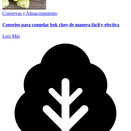
Conservas y Almacenamiento
Consejos para congelar bok choy de manera fácil y efectiva
Leer Más