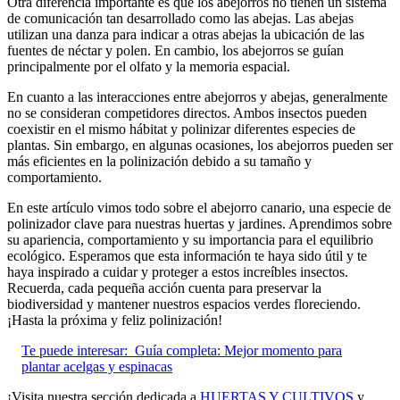
Otra diferencia importante es que los abejorros no tienen un sistema
de comunicación tan desarrollado como las abejas. Las abejas
utilizan una danza para indicar a otras abejas la ubicación de las
fuentes de néctar y polen. En cambio, los abejorros se guían
principalmente por el olfato y la memoria espacial.
En cuanto a las interacciones entre abejorros y abejas, generalmente
no se consideran competidores directos. Ambos insectos pueden
coexistir en el mismo hábitat y polinizar diferentes especies de
plantas. Sin embargo, en algunas ocasiones, los abejorros pueden ser
más eficientes en la polinización debido a su tamaño y
comportamiento.
En este artículo vimos todo sobre el abejorro canario, una especie de
polinizador clave para nuestras huertas y jardines. Aprendimos sobre
su apariencia, comportamiento y su importancia para el equilibrio
ecológico. Esperamos que esta información te haya sido útil y te
haya inspirado a cuidar y proteger a estos increíbles insectos.
Recuerda, cada pequeña acción cuenta para preservar la
biodiversidad y mantener nuestros espacios verdes floreciendo.
¡Hasta la próxima y feliz polinización!
Te puede interesar:
Guía completa: Mejor momento para
plantar acelgas y espinacas
¡Visita nuestra sección dedicada a
HUERTAS Y CULTIVOS
y